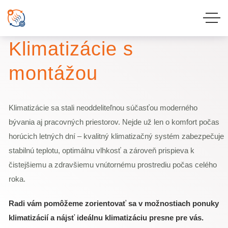
Update cookies preferences
NAŠA PONUKA
Klimatizácie s
montážou
Klimatizácie sa stali neoddeliteľnou súčasťou moderného
bývania aj pracovných priestorov. Nejde už len o komfort počas
horúcich letných dní – kvalitný klimatizačný systém zabezpečuje
stabilnú teplotu, optimálnu vlhkosť a zároveň prispieva k
čistejšiemu a zdravšiemu vnútornému prostrediu počas celého
roka.
Radi vám pomôžeme zorientovať sa v možnostiach ponuky
klimatizácií a nájsť ideálnu klimatizáciu presne pre vás.