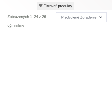
Filtrovať produkty
Zobrazených 1–24 z 26
výsledkov
ČISTENIE VZDUCHU
TEMPEROVANIE
MONTÁŽ V CENE
UV STERILIZÁCIA
A++ / A+