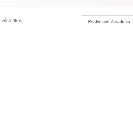
8 výsledkov
UCHU
A+++ / A+++
WIFI OVLÁDANIE
E
MONTÁŽ V CENE
IA
TEMPEROVANIE