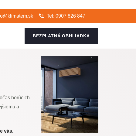
fo@klimatem.sk
Tel: 0907 826 847
BEZPLATNÁ OBHLIADKA
počas horúcich
ejšiemu a
re vás.