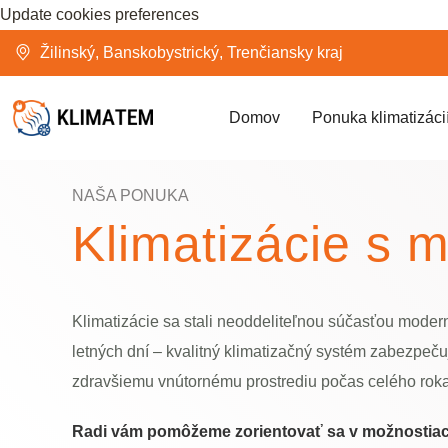
Update cookies preferences
Žilinský, Banskobystrický, Trenčiansky kraj
Domov
Ponuka klimatizáci
NAŠA PONUKA
Klimatizácie s 
Klimatizácie sa stali neoddeliteľnou súčasťou moder
letných dní – kvalitný klimatizačný systém zabezpečuj
zdravšiemu vnútornému prostrediu počas celého roka
Radi vám pomôžeme zorientovať sa v možnostiach 