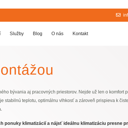
in
í
Služby
Blog
O nás
Kontakt
montážou
ného bývania aj pracovných priestorov. Nejde už len o komfort 
e stabilnú teplotu, optimálnu vlhkosť a zároveň prispieva k čist
.
ponuky klimatizácií a nájsť ideálnu klimatizáciu presne p