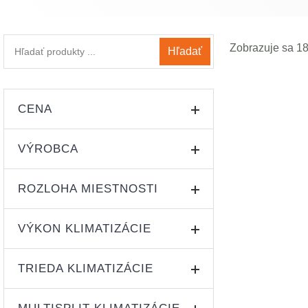
Zobrazuje sa 1
Hľadať
ČISTENIE VZD
CENA
TEMPEROVANIE
MONTÁŽ V CEN
UV STERILIZÁC
VÝROBCA
A++ / A+
Cena:
—
ROZLOHA MIESTNOSTI
AUX
(18)
VÝKON KLIMATIZÁCIE
do 25 m²
Samsung
(19)
(23)
TRIEDA KLIMATIZÁCIE
2,0 - 2,9 kW
25 - 40 m²
Toshiba
(27)
(19)