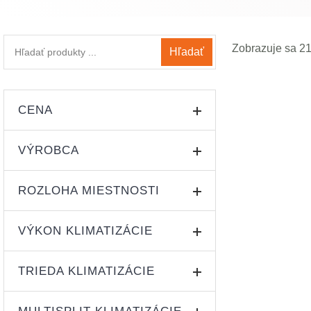
Zobrazuje sa 2
Hľadať
ČISTENIE VZD
CENA
TEMPEROVANIE
MONTÁŽ V CEN
UV STERILIZÁC
VÝROBCA
A++ / A+
Cena:
—
ROZLOHA MIESTNOSTI
AUX
(18)
VÝKON KLIMATIZÁCIE
do 25 m²
Samsung
(19)
(23)
TRIEDA KLIMATIZÁCIE
2,0 - 2,9 kW
25 - 40 m²
Toshiba
(27)
(19)