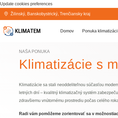
Update cookies preferences
Žilinský, Banskobystrický, Trenčiansky kraj
Domov
Ponuka klimatizáci
NAŠA PONUKA
Klimatizácie s 
Klimatizácie sa stali neoddeliteľnou súčasťou moder
letných dní – kvalitný klimatizačný systém zabezpečuj
zdravšiemu vnútornému prostrediu počas celého roka
Radi vám pomôžeme zorientovať sa v možnostiach 