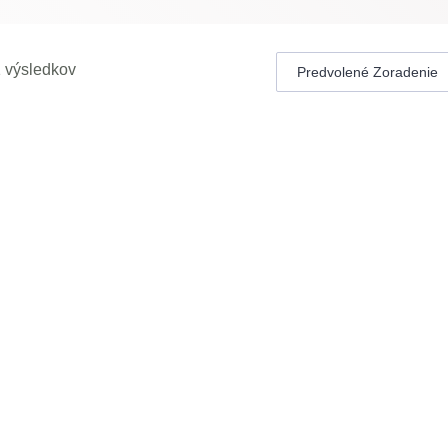
1 výsledkov
UCHU
FILTRUJE PRACH A NEČISTOTY
MONTÁŽ V CENE
E
40 - 60 M²
IA
A++ / A+