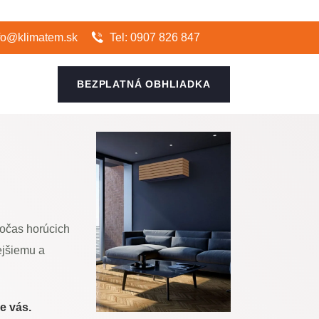
fo@klimatem.sk
Tel: 0907 826 847
BEZPLATNÁ OBHLIADKA
počas horúcich
ejšiemu a
re vás.