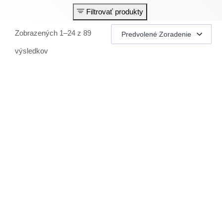
Filtrovať produkty
Zobrazených 1–24 z 89
výsledkov
AKCIOVÁ CENA
WINDFREE (CHLADÍ ALE NEFÚKA)
MONTÁŽ V CENE
FILTRUJE ALERGÉNY
A++ / A++
25 - 40 M²