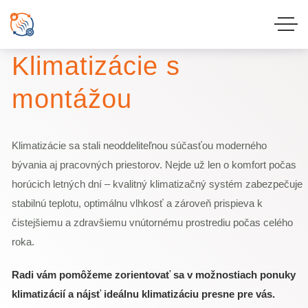
Update cookies preferences
NAŠA PONUKA
Klimatizácie s
montážou
Klimatizácie sa stali neoddeliteľnou súčasťou moderného
bývania aj pracovných priestorov. Nejde už len o komfort počas
horúcich letných dní – kvalitný klimatizačný systém zabezpečuje
stabilnú teplotu, optimálnu vlhkosť a zároveň prispieva k
čistejšiemu a zdravšiemu vnútornému prostrediu počas celého
roka.
Radi vám pomôžeme zorientovať sa v možnostiach ponuky
klimatizácií a nájsť ideálnu klimatizáciu presne pre vás.