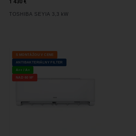
1 430
€
TOSHIBA SEYIA 3,3 kW
S MONTÁŽOU V CENE
ANTIBAKTERIÁLNY FILTER
A++ / A+
NAD 60 M²