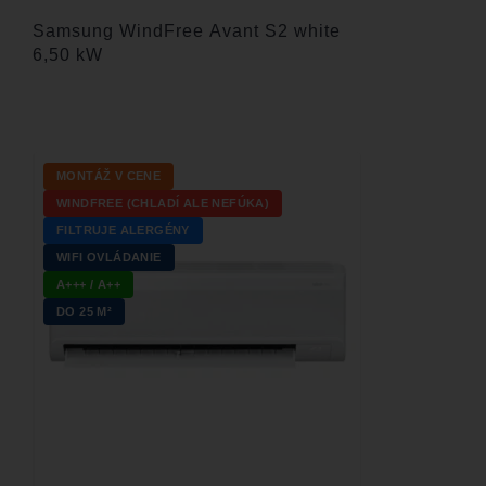
Samsung WindFree Avant S2 white
6,50 kW
MONTÁŽ V CENE
WINDFREE (CHLADÍ ALE NEFÚKA)
FILTRUJE ALERGÉNY
WIFI OVLÁDANIE
A+++ / A++
DO 25 M²