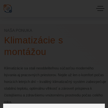
Update cookies preferences
NAŠA PONUKA
Klimatizácie s
montážou
Klimatizácie sa stali neoddeliteľnou súčasťou moderného
bývania aj pracovných priestorov. Nejde už len o komfort počas
horúcich letných dní – kvalitný klimatizačný systém zabezpečuje
stabilnú teplotu, optimálnu vlhkosť a zároveň prispieva k
čistejšiemu a zdravšiemu vnútornému prostrediu počas celého
roka.