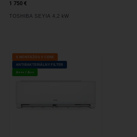
1 750
€
TOSHIBA SEYIA 4,2 kW
S MONTÁŽOU V CENE
ANTIBAKTERIÁLNY FILTER
A+++ / A++