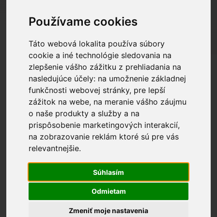
Radi vám pomôžeme zorientovať sa v možnostiach ponuky
Používame cookies
klimatizácií a nájsť ideálnu klimatizáciu presne pre vás.
Táto webová lokalita používa súbory
Filtrovať produkty
cookie a iné technológie sledovania na
zlepšenie vášho zážitku z prehliadania na
Zobrazených 49–72 z 89
predvolené zoradenie
nasledujúce účely:
na umožnenie základnej
výsledkov
funkčnosti webovej stránky
,
pre lepší
S MONTÁŽOU V CENE
zážitok na webe
,
na meranie vášho záujmu
ANTIBAKTERIÁLNY FILTER
o naše produkty a služby a na
A++ / A+
prispôsobenie marketingových interakcií
,
40 - 60 M²
na zobrazovanie reklám ktoré sú pre vás
relevantnejšie
.
Súhlasím
Odmietam
Zmeniť moje nastavenia