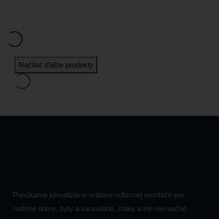
Načítať ďalšie produkty
Ponúkame klimatizácie vrátane odbornej montáže pre
rodinné domy, byty a kancelárie, chaty a iné rekreačné