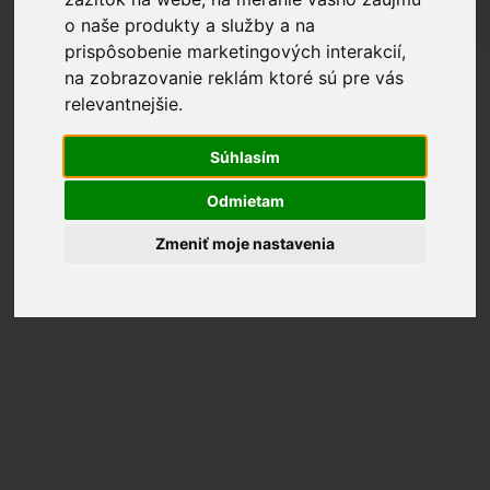
o naše produkty a služby a na
Filtrovať produkty
prispôsobenie marketingových interakcií
,
Zobrazených 73–89 z 89
na zobrazovanie reklám ktoré sú pre vás
relevantnejšie
.
výsledkov
WINDFREE (CHLADÍ ALE NEFÚKA)
Súhlasím
DO 25 M²
FILTRUJE ALERGÉNY
Odmietam
WIFI OVLÁDANIE
Zmeniť moje nastavenia
40 - 60 M²
A++ / A+
2 250
€
Samsung WindFree Comfort S2 5,0
kW
MONTÁŽ V CENE